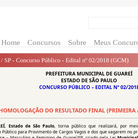
Home
Concursos
Sobre
Meus Concur
 / SP - Concurso Público - Edital nº 02/2018 (GCM)
PREFEITURA MUNICIPAL DE GUAREÍ
ESTADO DE SÃO PAULO
CONCURSO PÚBLICO – EDITAL Nº 02/201
HOMOLOGAÇÃO DO RESULTADO FINAL (PRIMEIRA À
EÍ
,
Estado de São Paulo
, torna público que realizará, por m
o Público para Provimento de Cargos Vagos e dos que vagarem no pr
sse – Masculino e Feminino de Guareí/SP, criado pela Lei
Municipal