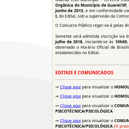
Orgânica do Município de Guareí/SP, d
junho de 2015
, e em conformidade c
I
, do Edital, sob a supervisão da Comis
O Concurso Público reger-se-á pelas di
Somente será admitida inscrição via
I
julho de 2018
, iniciando-se às
10h00
observado o Horário Oficial de Brasí
estabelecidos no Edital.
EDITAIS E COMUNICADOS
⇒
Clique aqui
para visualizar o
HOMOLO
⇒
Clique aqui
para visualizar o
HOMOLO
⇒
Clique aqui
para visualizar o
COMUNI
PSICOTÉCNICA/PSICOLÓGICA
⇒
Clique aqui
para visualizar o
COMUNI
PSICOTÉCNICA/PSICOLÓGICA
(O praz