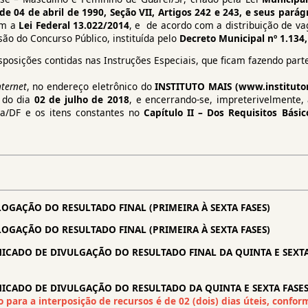
e 04 de abril de 1990, Seção VII, Artigos 242 e 243, e seus parág
om a
Lei Federal 13.022/2014
, e de acordo com a distribuição de va
são do Concurso Público, instituída pelo
Decreto Municipal nº 1.134
sposições contidas nas Instruções Especiais, que ficam fazendo parte
nternet
, no endereço eletrônico do
INSTITUTO MAIS (www.institutom
, do dia
02 de julho de 2018
, e encerrando-se, impreterivelmente,
lia/DF e os itens constantes no
Capítulo II – Dos Requisitos Básic
GAÇÃO DO RESULTADO FINAL (PRIMEIRA À SEXTA FASES)
GAÇÃO DO RESULTADO FINAL (PRIMEIRA À SEXTA FASES)
CADO DE DIVULGAÇÃO DO RESULTADO FINAL DA QUINTA E SEXTA 
CADO DE DIVULGAÇÃO DO RESULTADO DA QUINTA E SEXTA FASES
o para a interposição de recursos é de 02 (dois) dias úteis, confo