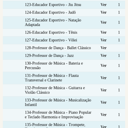
123-Educador Esportivo - Jiu Jitsu
Ver
1
124-Educador Esportivo - Judô
Ver
1
125-Educador Esportivo - Natação
Ver
1
Adaptada
126-Educador Esportivo - Tênis
Ver
1
127-Educador Esportivo - Vôlei
Ver
1
128-Professor de Dança - Ballet Clássico
Ver
129-Professor de Dança - Jazz
Ver
1
130-Professor de Música - Bateria e
Ver
1
Percussão
131-Professor de Música - Flauta
Ver
1
Transversal e Clarinete
132-Professor de Música - Guitarra e
Ver
1
Violão Clássico
133-Professor de Música - Musicalização
Ver
1
Infantil
134-Professor de Música - Piano Popular
Ver
1
e Teclado Harmonia e Improvisação
135-Professor de Música - Trompete,
Ver
1