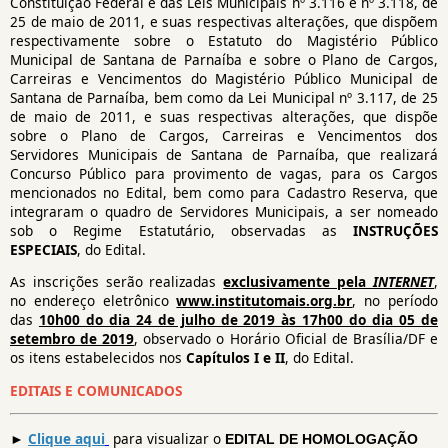
Constituição Federal e das Leis Municipais nº 3.116 e nº 3.118, de
25 de maio de 2011, e suas respectivas alterações, que dispõem
respectivamente sobre o Estatuto do Magistério Público
Municipal de Santana de Parnaíba e sobre o Plano de Cargos,
Carreiras e Vencimentos do Magistério Público Municipal de
Santana de Parnaíba, bem como da Lei Municipal nº 3.117, de 25
de maio de 2011, e suas respectivas alterações, que dispõe
sobre o Plano de Cargos, Carreiras e Vencimentos dos
Servidores Municipais de Santana de Parnaíba, que realizará
Concurso Público para provimento de vagas, para os Cargos
mencionados no Edital, bem como para Cadastro Reserva, que
integraram o quadro de Servidores Municipais, a ser nomeado
sob o Regime Estatutário, observadas as
INSTRUÇÕES
ESPECIAIS
, do Edital.
As inscrições serão realizadas
exclusivamente pela
INTERNET
,
no endereço eletrônico
www.institutomais.org.br
, no período
das
10h00 do dia 24 de julho de 2019 às 17h00 do dia 05 de
setembro de 2019
, observado o Horário Oficial de Brasília/DF e
os itens estabelecidos nos
Capítulos I e II
, do Edital.
EDITAIS E COMUNICADOS
►
Clique aqui
para visualizar o
EDITAL DE HOMOLOGAÇÃO