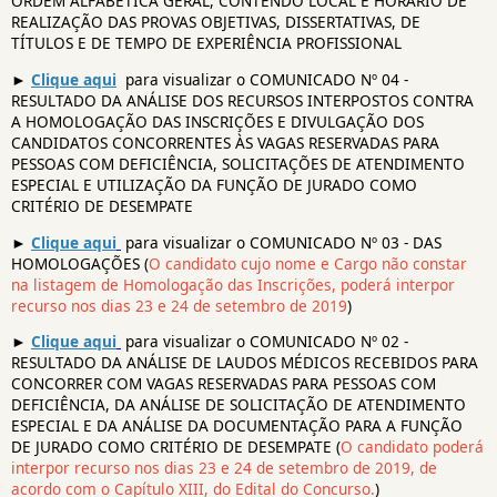
ORDEM ALFABÉTICA GERAL, CONTENDO LOCAL E HORÁRIO DE
REALIZAÇÃO DAS PROVAS OBJETIVAS, DISSERTATIVAS, DE
TÍTULOS E DE TEMPO DE EXPERIÊNCIA PROFISSIONAL
►
Clique aqui
para visualizar o COMUNICADO Nº 04 -
RESULTADO DA ANÁLISE DOS RECURSOS INTERPOSTOS CONTRA
A HOMOLOGAÇÃO DAS INSCRIÇÕES E DIVULGAÇÃO DOS
CANDIDATOS CONCORRENTES ÀS VAGAS RESERVADAS PARA
PESSOAS COM DEFICIÊNCIA, SOLICITAÇÕES DE ATENDIMENTO
ESPECIAL E UTILIZAÇÃO DA FUNÇÃO DE JURADO COMO
CRITÉRIO DE DESEMPATE
►
Clique aqui
para visualizar o COMUNICADO Nº 03 - DAS
HOMOLOGAÇÕES (
O candidato cujo nome e Cargo não constar
na listagem de Homologação das Inscrições, poderá interpor
recurso nos dias 23 e 24 de setembro de 2019
)
►
Clique aqui
para visualizar o COMUNICADO Nº 02 -
RESULTADO DA ANÁLISE DE LAUDOS MÉDICOS RECEBIDOS PARA
CONCORRER COM VAGAS RESERVADAS PARA PESSOAS COM
DEFICIÊNCIA, DA ANÁLISE DE SOLICITAÇÃO DE ATENDIMENTO
ESPECIAL E DA ANÁLISE DA DOCUMENTAÇÃO PARA A FUNÇÃO
DE JURADO COMO CRITÉRIO DE DESEMPATE (
O candidato poderá
interpor recurso nos dias 23 e 24 de setembro de 2019, de
acordo com o Capítulo XIII, do Edital do Concurso.
)