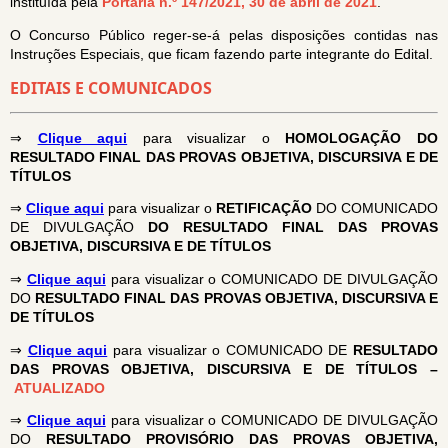
instituída pela
Portaria n.º 147/2021, 30 de abril de 2021
.
O Concurso Público reger-se-á pelas disposições contidas nas
Instruções Especiais, que ficam fazendo parte integrante do Edital.
EDITAIS E COMUNICADOS
⇒
Clique aqui
para visualizar o
HOMOLOGAÇÃO DO
RESULTADO FINAL DAS PROVAS OBJETIVA, DISCURSIVA E DE
TÍTULOS
⇒
Clique aqui
para visualizar o
RETIFICAÇÃO
DO COMUNICADO
DE DIVULGAÇÃO
DO RESULTADO FINAL DAS PROVAS
OBJETIVA, DISCURSIVA E DE TÍTULOS
⇒
Clique aqui
para visualizar o COMUNICADO DE DIVULGAÇÃO
DO
RESULTADO FINAL DAS PROVAS OBJETIVA, DISCURSIVA E
DE TÍTULOS
⇒
Clique aqui
para visualizar o COMUNICADO DE
RESULTADO
DAS PROVAS OBJETIVA, DISCURSIVA E DE TÍTULOS –
ATUALIZADO
⇒
Clique aqui
para visualizar o COMUNICADO DE DIVULGAÇÃO
DO
RESULTADO PROVISÓRIO DAS PROVAS OBJETIVA,