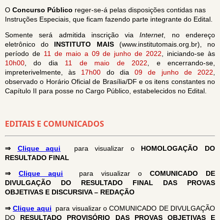
O
Concurso Público
reger-se-á pelas disposições contidas nas
Instruções Especiais, que ficam fazendo parte integrante do Edital.
Somente será admitida inscrição via
Internet
, no endereço
eletrônico do
INSTITUTO MAIS
(www.institutomais.org.br), no
período de
11 de maio a 09 de junho de 2022
, iniciando-se às
10h00
, do dia
11 de maio de 2022
, e encerrando-se,
impreterivelmente, às
17h00
do dia
09 de junho de 2022
,
observado o Horário Oficial de Brasília/DF e os itens constantes no
Capítulo II para posse no Cargo Público, estabelecidos no Edital.
EDITAIS E COMUNICADOS
⇒
Clique aqui
para visualizar o
HOMOLOGAÇÃO DO
RESULTADO FINAL
⇒
Clique aqui
para visualizar o
COMUNICADO DE
DIVULGAÇÃO DO RESULTADO FINAL DAS PROVAS
OBJETIVAS E DISCURSIVA – REDAÇÃO
⇒
Clique aqui
para visualizar o COMUNICADO DE DIVULGAÇÃO
DO
RESULTADO PROVISÓRIO DAS PROVAS OBJETIVAS E